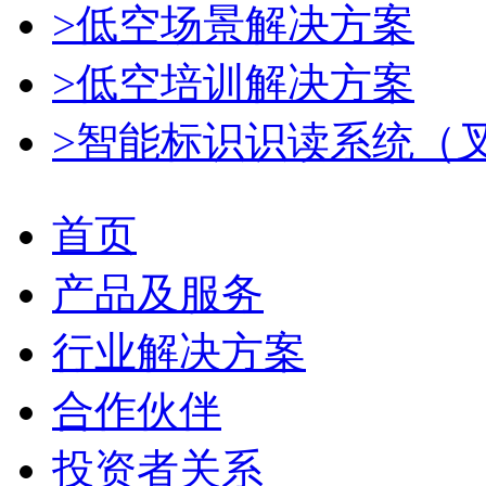
>低空场景解决方案
>低空培训解决方案
>智能标识识读系统（
首页
产品及服务
行业解决方案
合作伙伴
投资者关系