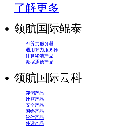
了解更多
领航国际鲲泰
AI算力服务器
通用算力服务器
计算终端产品
数据通信产品
领航国际云科
存储产品
计算产品
安全产品
网络产品
软件产品
外设产品