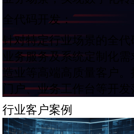
全代码开发：
针对特定行业场景的全代码
业务服务及系统定制化需求。重
造业等高端高质量客户。提
门户、业务工作台等开
行业客户案例