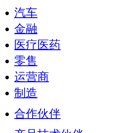
汽车
金融
医疗医药
零售
运营商
制造
合作伙伴