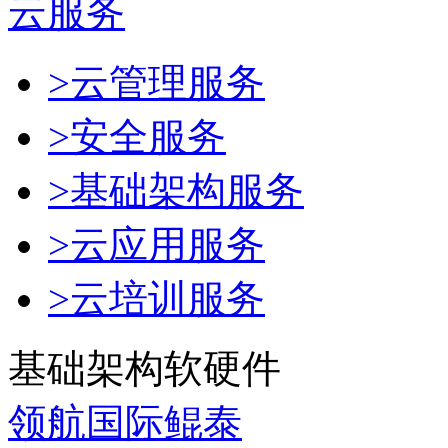
云服务
>云管理服务
>安全服务
>基础架构服务
>云应用服务
>云培训服务
基础架构软硬件
领航国际鲲泰