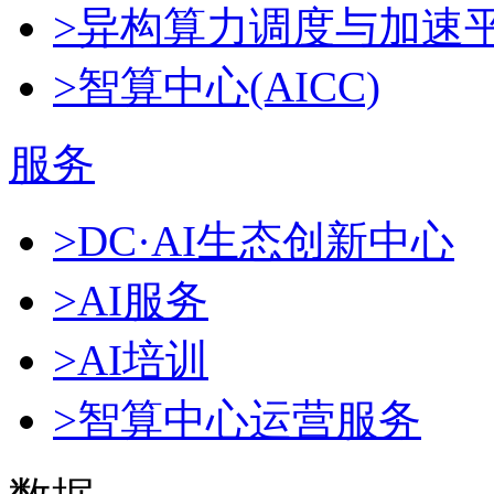
>异构算力调度与加速
>智算中心(AICC)
服务
>DC·AI生态创新中心
>AI服务
>AI培训
>智算中心运营服务