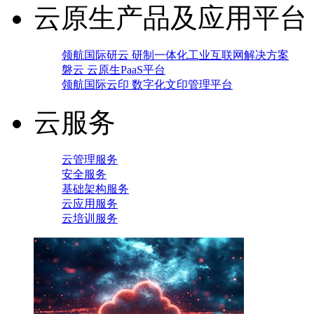
云原生产品及应用平台
领航国际研云 研制一体化工业互联网解决方案
磐云 云原生PaaS平台
领航国际云印 数字化文印管理平台
云服务
云管理服务
安全服务
基础架构服务
云应用服务
云培训服务