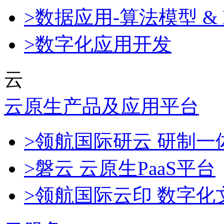
>数据应用-算法模型 & 
>数字化应用开发
云
云原生产品及应用平台
>领航国际研云 研制
>磐云 云原生PaaS平台
>领航国际云印 数字化