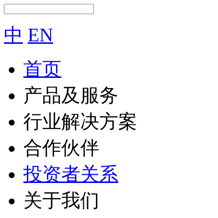
中
EN
首页
产品及服务
行业解决方案
合作伙伴
投资者关系
关于我们