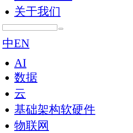
关于我们
中
EN
AI
数据
云
基础架构软硬件
物联网