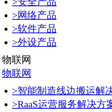
>安全产品
>网络产品
>软件产品
>外设产品
物联网
物联网
>智能制造线边搬运解
>RaaS运营服务解决方