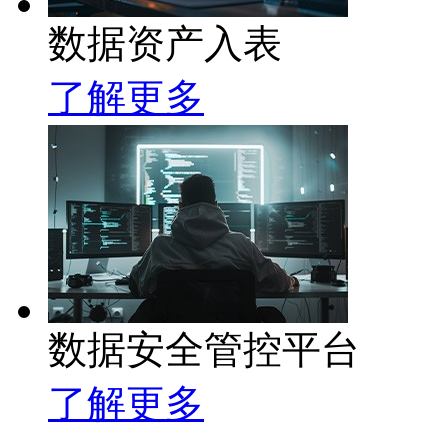
数据资产入表
了解更多
数据安全管控平台
了解更多